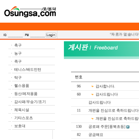
"자료가 없습니다"
축구
농구
족구
테니스/배드민턴
탁구
헬스용품
96
감사합니다.
등산/레져용품
60
감사드립니다
감사패/우승기/조기
감사드립니다
체육시설
11
개편을 진심으로 축하드립니다
기타스포츠
개편을 진심으로 축하드립
보호대
130
공로패 주문[풍북초등]
82
궁금해요