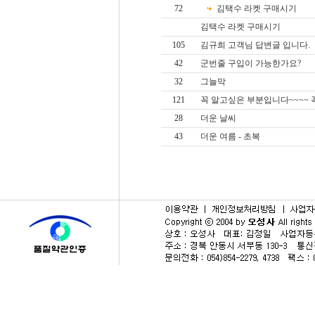
72
김택수 라켓 구매시기
김택수 라켓 구매시기
105
김규희 고객님 답변글 입니다.
42
군번줄 구입이 가능한가요?
32
그늘막
121
꼭 알고싶은 부분입니다~~~~
28
더운 날씨
43
더운 여름 - 초복