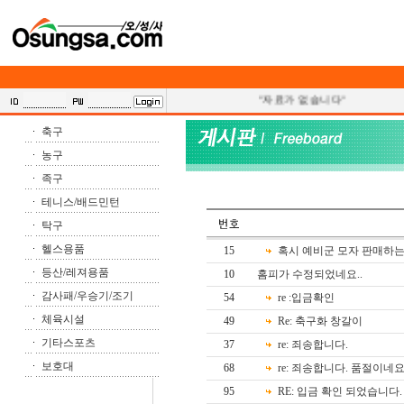
"자료가 없습니다"
축구
농구
족구
테니스/배드민턴
탁구
헬스용품
15
혹시 예비군 모자 판매하는
등산/레져용품
10
홈피가 수정되었네요..
감사패/우승기/조기
54
re :입금확인
체육시설
49
Re: 축구화 창갈이
기타스포츠
37
re: 죄송합니다.
보호대
68
re: 죄송합니다. 품절이네요
95
RE: 입금 확인 되었습니다.