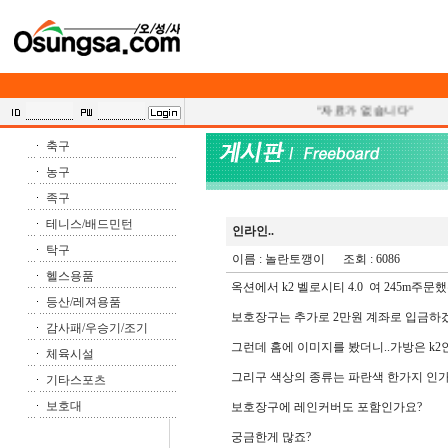
"자료가 없습니다"
축구
농구
족구
테니스/배드민턴
인라인..
탁구
이름 :
놀란토깽이
조회 : 6086
헬스용품
옥션에서 k2 벨로시티 4.0 여 245m주문했
등산/레져용품
보호장구는 추가로 2만원 계좌로 입금하
감사패/우승기/조기
그런데 홈에 이미지를 봤더니..가방은 k2
체육시설
그리구 색상의 종류는 파란색 한가지 인가
기타스포츠
보호대
보호장구에 레인커버도 포함인가요?
궁금한게 많죠?