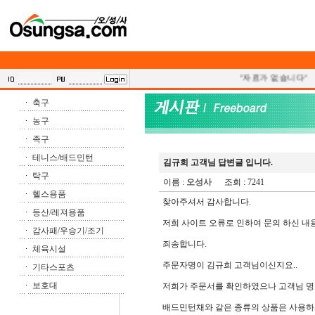
"자료가 없습니다"
축구
농구
족구
테니스/배드민턴
김규희 고객님 답변글 입니다.
탁구
이름 :
오성사
조회 : 7241
헬스용품
찾아주셔서 감사합니다.
등산/레져용품
저희 사이트 오류로 인하여 문의 하신 내용
감사패/우승기/조기
죄송합니다.
체육시설
주문자명이 김규희 고객님이신지요..
기타스포츠
보호대
저희가 주문서를 확인하였으나 고객님 명
배드민턴채와 같은 종류의 상품은 사용하