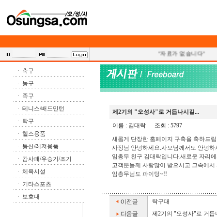
"자료가 없습니다"
축구
농구
족구
테니스/배드민턴
제2기의 "오성사"로 거듭나시길...
탁구
이름 :
김대락
조회 : 5797
헬스용품
새롭게 단장한 홈페이지 구축을 축하드립
등산/레져용품
사장님 안녕하세요.사모님께서도 안녕하
임총무 친구 김대락입니다.새로운 자리에
감사패/우승기/조기
고객분들께 사랑많이 받으시고 그속에서 
체육시설
임총무님도 파이팅~!!
기타스포츠
보호대
탁구대
제2기의 "오성사"로 거듭나