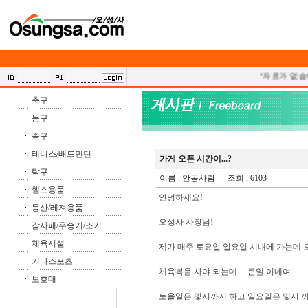
"자료가 없습니
축구
농구
족구
테니스/배드민턴
가게 오픈 시간이...?
탁구
이름 :
안동사람
조회 : 6103
헬스용품
안녕하세요!
등산/레져용품
오성사 사장님!
감사패/우승기/조기
체육시설
제가 매주 토요일 일요일 시내에 가는데 
기타스포츠
체육복을 사야 되는데... 큰일 이네여...
보호대
토욜일은 몇시까지 하고 일요일은 몇시 까