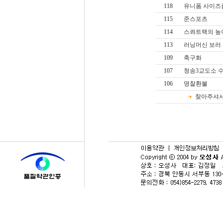
118
유니폼 사이즈
115
준스포츠
114
스콰트랙의 높이
113
러닝머신 보러
109
축구화
107
청송3교도소 
106
명찰환불
찾아주셔서