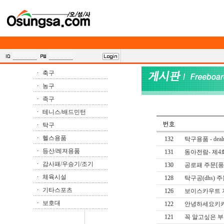
축구
농구
족구
테니스/배드민턴
탁구
헬스용품
132
탁구용품 - de
등산/레져용품
131
동아전람- 제4
감사패/우승기/조기
130
공로패 주문[풍
체육시설
128
탁구공(dhs) 
기타스포츠
126
보이스카우트 
보호대
122
안녕하세요키카
121
꼭 알고싶은 부