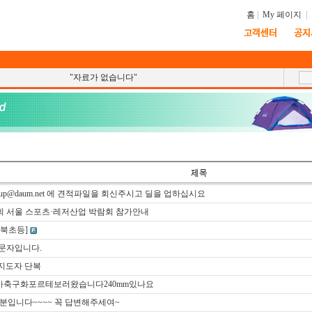
홈
|
My 페이지
|
"자료가 없습니다"
alup@daum.net 에 견적파일을 회신주시고 딜을 업하십시요
회 서울 스포츠·레저산업 박람회 참가안내
북초등]
주문자입니다.
지도자 단복
축구화포르테보러왔습니다240mm있나요
분입니다~~~~ 꼭 답변해주세여~