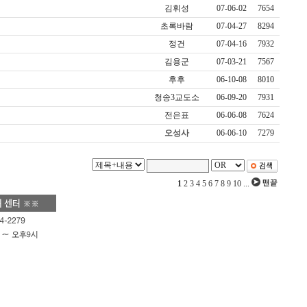
김휘성
07-06-02
7654
초록바람
07-04-27
8294
정건
07-04-16
7932
김용군
07-03-21
7567
후후
06-10-08
8010
청송3교도소
06-09-20
7931
전은표
06-06-08
7624
오성사
06-06-10
7279
1
2
3
4
5
6
7
8
9
10
...