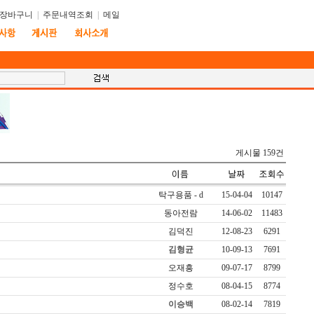
장바구니
|
주문내역조회
|
메일
게시물 159건
탁구용품 - d
15-04-04
10147
동아전람
14-06-02
11483
김덕진
12-08-23
6291
김형균
10-09-13
7691
오재흥
09-07-17
8799
정수호
08-04-15
8774
이승백
08-02-14
7819