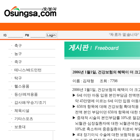
"자료가 없습니다"
축구
농구
족구
테니스/배드민턴
2006년 1월1일, 건강보험의 혜택이 더 
탁구
이름 :
김재형
조회 : 7798
헬스용품
2006년 1월1일, 건강보험의 혜택이 더 
등산/레져용품
▶ 6세 미만 아동 입원 본인부담금 전액
약 45만명에 이르는 6세 미만 입원 아동
감사패/우승기/조기
▶ 659개 항목에 대해 건강보험 확대적용
체육시설
전액 본인 부담이던 659개 항목에 대한
▶ 중재적 시술의 본인부담률 10%로 절감
기타스포츠
뇌혈관·심장질환자에 대한 뇌혈관색전술
보호대
10%로 축소하여 중증질환의 치료비 부담
▶ 4대 장기이식 수술에 대한 보험적용 