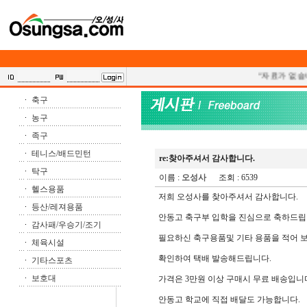
"자료가 없습니
축구
농구
족구
테니스/배드민턴
re:찾아주셔서 감사합니다.
탁구
이름 :
오성사
조회 : 6539
헬스용품
저희 오성사를 찾아주셔서 감사합니다.
등산/레져용품
안동고 축구부 입학을 진심으로 축하드립
감사패/우승기/조기
필요하신 축구용품및 기타 용품을 적어 
체육시설
확인하여 택배 발송해드립니다.
기타스포츠
보호대
가격은 3만원 이상 구매시 무료 배송입니
안동고 학교에 직접 배달도 가능합니다.